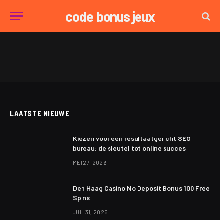
code bonus jeux
LAATSTE NIEUWE
Kiezen voor een resultaatgericht SEO
bureau: de sleutel tot online succes
MEI 27, 2026
Den Haag Casino No Deposit Bonus 100 Free
Spins
JULI 31, 2025