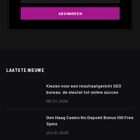
LAATSTE NIEUWE
Kiezen voor een resultaatgericht SEO
bureau: de sleutel tot online succes
MEI 27, 2026
Den Haag Casino No Deposit Bonus 100 Free
Spins
JULI 31, 2025