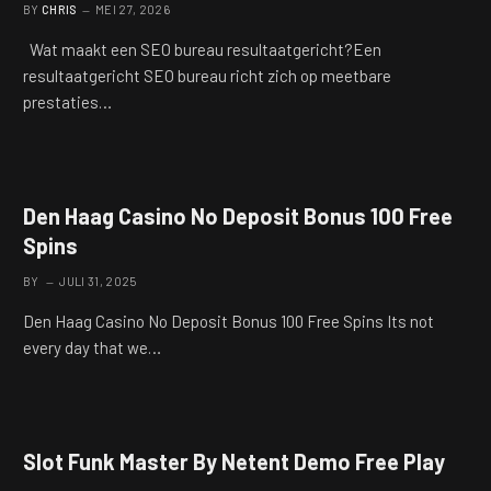
BY
CHRIS
MEI 27, 2026
Wat maakt een SEO bureau resultaatgericht?Een
resultaatgericht SEO bureau richt zich op meetbare
prestaties…
Den Haag Casino No Deposit Bonus 100 Free
Spins
BY
JULI 31, 2025
Den Haag Casino No Deposit Bonus 100 Free Spins Its not
every day that we…
Slot Funk Master By Netent Demo Free Play