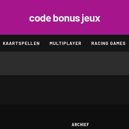
code bonus jeux
KAARTSPELLEN
MULTIPLAYER
RACING GAMES
ARCHIEF