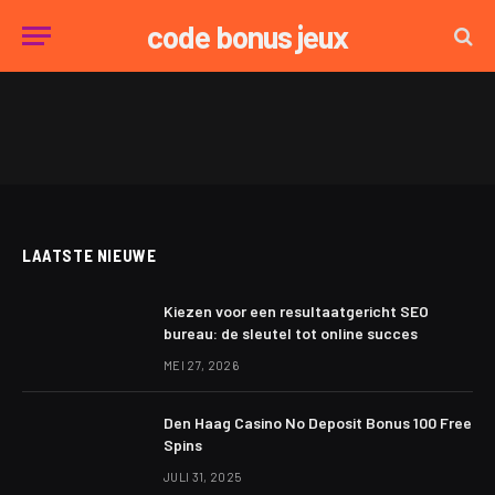
code bonus jeux
LAATSTE NIEUWE
Kiezen voor een resultaatgericht SEO
bureau: de sleutel tot online succes
MEI 27, 2026
Den Haag Casino No Deposit Bonus 100 Free
Spins
JULI 31, 2025