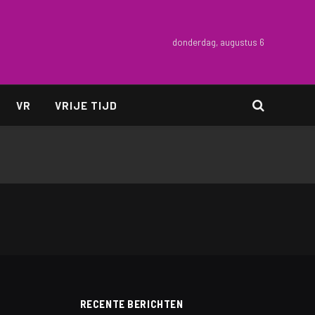
donderdag, augustus 6
VR
VRIJE TIJD
RECENTE BERICHTEN