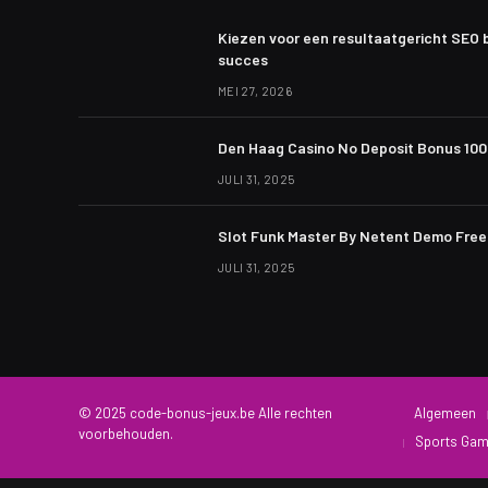
Kiezen voor een resultaatgericht SEO b
succes
MEI 27, 2026
Den Haag Casino No Deposit Bonus 100
JULI 31, 2025
Slot Funk Master By Netent Demo Free
JULI 31, 2025
© 2025 code-bonus-jeux.be Alle rechten
Algemeen
voorbehouden.
Sports Ga