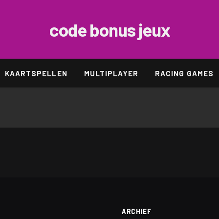
code bonus jeux
KAARTSPELLEN
MULTIPLAYER
RACING GAMES
ARCHIEF