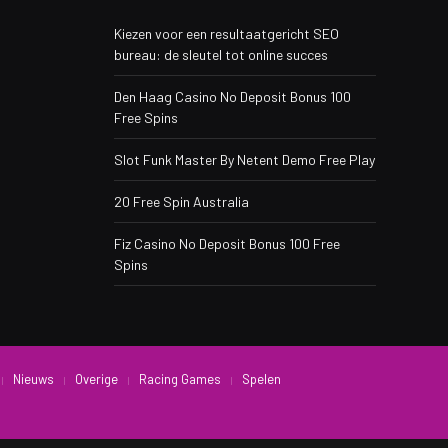
Kiezen voor een resultaatgericht SEO
bureau: de sleutel tot online succes
Den Haag Casino No Deposit Bonus 100
Free Spins
Slot Funk Master By Netent Demo Free Play
20 Free Spin Australia
Fiz Casino No Deposit Bonus 100 Free
Spins
Nieuws
Overige
Racing Games
Spelen