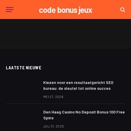
code bonus jeux
LAATSTE NIEUWE
Kiezen voor een resultaatgericht SEO
bureau: de sleutel tot online succes
MEI 27, 2026
Den Haag Casino No Deposit Bonus 100 Free
Spins
JULI 31, 2025