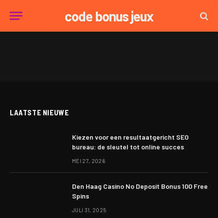
code bonus jeux
LAATSTE NIEUWE
Kiezen voor een resultaatgericht SEO
bureau: de sleutel tot online succes
MEI 27, 2026
Den Haag Casino No Deposit Bonus 100 Free
Spins
JULI 31, 2025