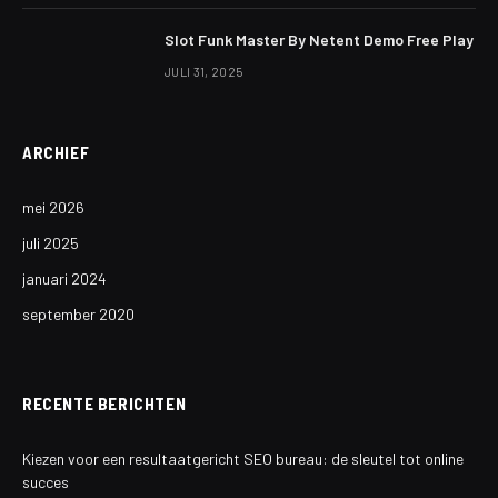
Slot Funk Master By Netent Demo Free Play
JULI 31, 2025
ARCHIEF
mei 2026
juli 2025
januari 2024
september 2020
RECENTE BERICHTEN
Kiezen voor een resultaatgericht SEO bureau: de sleutel tot online
succes