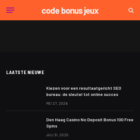
code bonus jeux
LAATSTE NIEUWE
Kiezen voor een resultaatgericht SEO
bureau: de sleutel tot online succes
MEI 27, 2026
Den Haag Casino No Deposit Bonus 100 Free
Spins
JULI 31, 2025