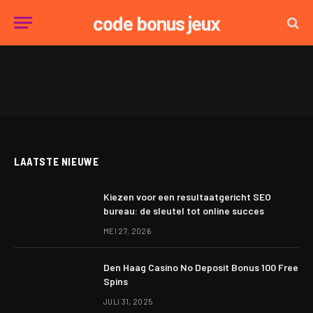
code bonus jeux
LAATSTE NIEUWE
Kiezen voor een resultaatgericht SEO
bureau: de sleutel tot online succes
MEI 27, 2026
Den Haag Casino No Deposit Bonus 100 Free
Spins
JULI 31, 2025