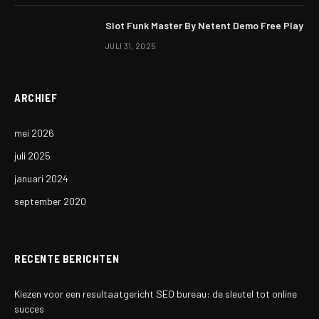
Slot Funk Master By Netent Demo Free Play
JULI 31, 2025
ARCHIEF
mei 2026
juli 2025
januari 2024
september 2020
RECENTE BERICHTEN
Kiezen voor een resultaatgericht SEO bureau: de sleutel tot online
succes