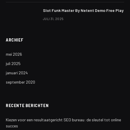
Slot Funk Master By Netent Demo Free Play
JULI 31, 2025
ARCHIEF
mei 2026
juli 2025
januari 2024
september 2020
RECENTE BERICHTEN
Kiezen voor een resultaatgericht SEO bureau: de sleutel tot online
succes