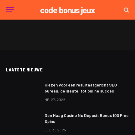
code bonus jeux
LAATSTE NIEUWE
Kiezen voor een resultaatgericht SEO
bureau: de sleutel tot online succes
MEI 27, 2026
Den Haag Casino No Deposit Bonus 100 Free
Spins
JULI 31, 2025