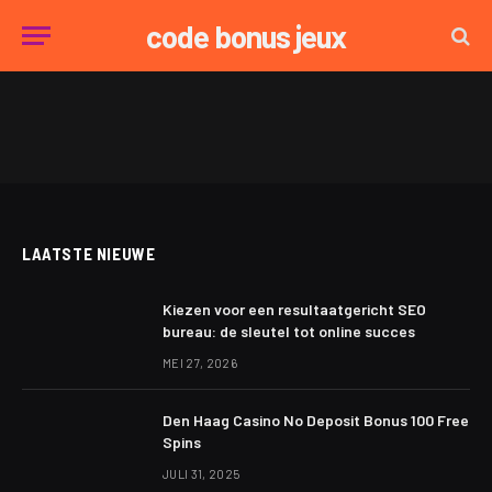
code bonus jeux
LAATSTE NIEUWE
Kiezen voor een resultaatgericht SEO
bureau: de sleutel tot online succes
MEI 27, 2026
Den Haag Casino No Deposit Bonus 100 Free
Spins
JULI 31, 2025