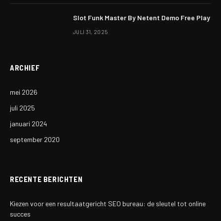
Slot Funk Master By Netent Demo Free Play
JULI 31, 2025
ARCHIEF
mei 2026
juli 2025
januari 2024
september 2020
RECENTE BERICHTEN
Kiezen voor een resultaatgericht SEO bureau: de sleutel tot online
succes