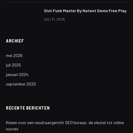
Slot Funk Master By Netent Demo Free Play
JULI 31, 2025
ARCHIEF
mei 2026
juli 2025
januari 2024
september 2020
RECENTE BERICHTEN
Kiezen voor een resultaatgericht SEO bureau: de sleutel tot online
succes