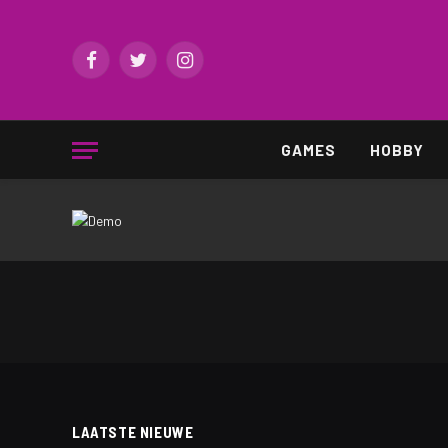
Facebook
Twitter
Instagram
GAMES
HOBBY
LAATSTE NIEUWE