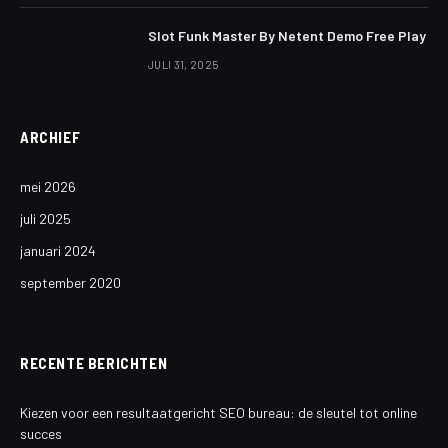
Slot Funk Master By Netent Demo Free Play
JULI 31, 2025
ARCHIEF
mei 2026
juli 2025
januari 2024
september 2020
RECENTE BERICHTEN
Kiezen voor een resultaatgericht SEO bureau: de sleutel tot online
succes