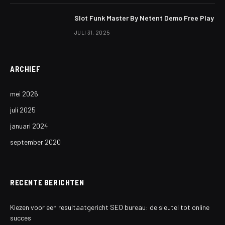
Slot Funk Master By Netent Demo Free Play
JULI 31, 2025
ARCHIEF
mei 2026
juli 2025
januari 2024
september 2020
RECENTE BERICHTEN
Kiezen voor een resultaatgericht SEO bureau: de sleutel tot online
succes