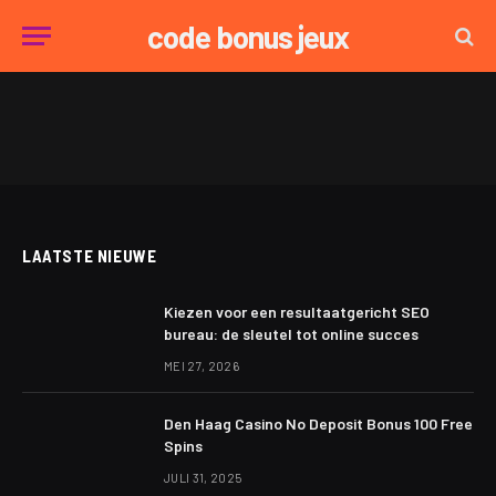
code bonus jeux
LAATSTE NIEUWE
Kiezen voor een resultaatgericht SEO
bureau: de sleutel tot online succes
MEI 27, 2026
Den Haag Casino No Deposit Bonus 100 Free
Spins
JULI 31, 2025