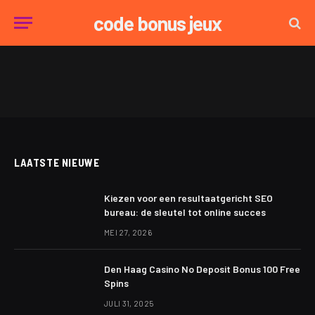
code bonus jeux
LAATSTE NIEUWE
Kiezen voor een resultaatgericht SEO
bureau: de sleutel tot online succes
MEI 27, 2026
Den Haag Casino No Deposit Bonus 100 Free
Spins
JULI 31, 2025