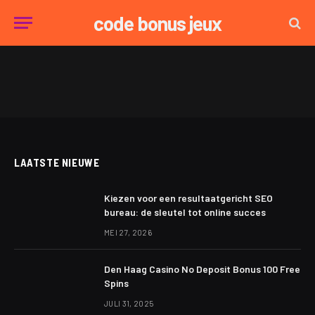
code bonus jeux
LAATSTE NIEUWE
Kiezen voor een resultaatgericht SEO
bureau: de sleutel tot online succes
MEI 27, 2026
Den Haag Casino No Deposit Bonus 100 Free
Spins
JULI 31, 2025