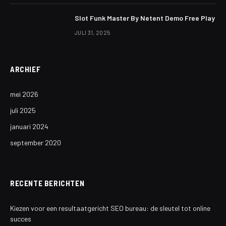
Slot Funk Master By Netent Demo Free Play
JULI 31, 2025
ARCHIEF
mei 2026
juli 2025
januari 2024
september 2020
RECENTE BERICHTEN
Kiezen voor een resultaatgericht SEO bureau: de sleutel tot online
succes