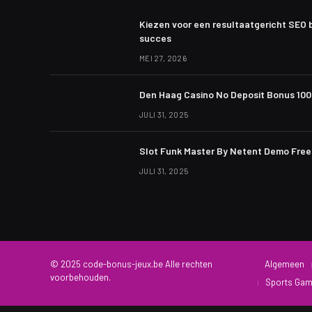
Kiezen voor een resultaatgericht SEO b
succes
MEI 27, 2026
Den Haag Casino No Deposit Bonus 100
JULI 31, 2025
Slot Funk Master By Netent Demo Free
JULI 31, 2025
© 2025 code-bonus-jeux.be Alle rechten
Algemeen
voorbehouden.
Sports Ga