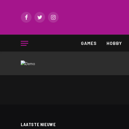
Facebook
Twitter
Instagram
GAMES
HOBBY
LAATSTE NIEUWE