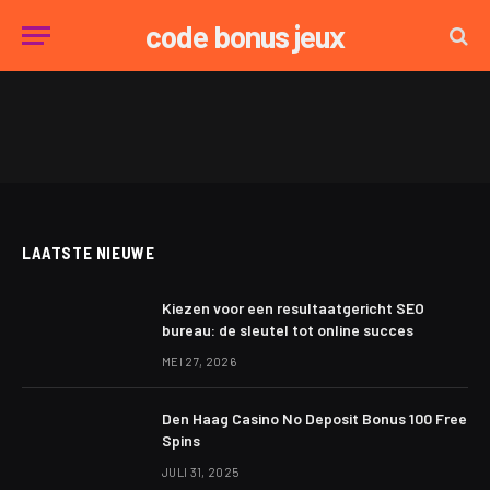
code bonus jeux
LAATSTE NIEUWE
Kiezen voor een resultaatgericht SEO
bureau: de sleutel tot online succes
MEI 27, 2026
Den Haag Casino No Deposit Bonus 100 Free
Spins
JULI 31, 2025