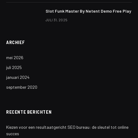
Slot Funk Master By Netent Demo Free Play
JULI 31, 2025
ARCHIEF
mei 2026
juli 2025
januari 2024
september 2020
RECENTE BERICHTEN
Kiezen voor een resultaatgericht SEO bureau: de sleutel tot online
succes