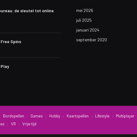
mei 2026
ureau: de sleutel tot online
juli 2025
januari 2024
september 2020
 Free Spins
 Play
Bordspellen
Games
Hobby
Kaartspellen
Lifestyle
Multiplayer
mes
VR
Vrije tijd