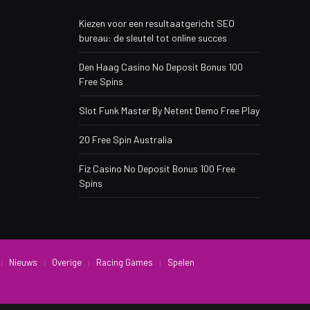
Kiezen voor een resultaatgericht SEO
bureau: de sleutel tot online succes
Den Haag Casino No Deposit Bonus 100
Free Spins
Slot Funk Master By Netent Demo Free Play
20 Free Spin Australia
Fiz Casino No Deposit Bonus 100 Free
Spins
Nieuws
Overige
Racing Games
Spelen