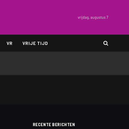
vrijdag, augustus 7
VR
VRIJE TIJD
RECENTE BERICHTEN