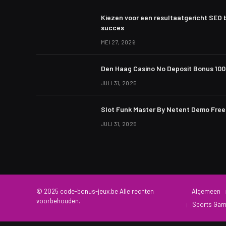
Kiezen voor een resultaatgericht SEO b
succes
MEI 27, 2026
Den Haag Casino No Deposit Bonus 100
JULI 31, 2025
Slot Funk Master By Netent Demo Free
JULI 31, 2025
© 2025 code-bonus-jeux.be Alle rechten
Algemeen
voorbehouden.
Sports Ga