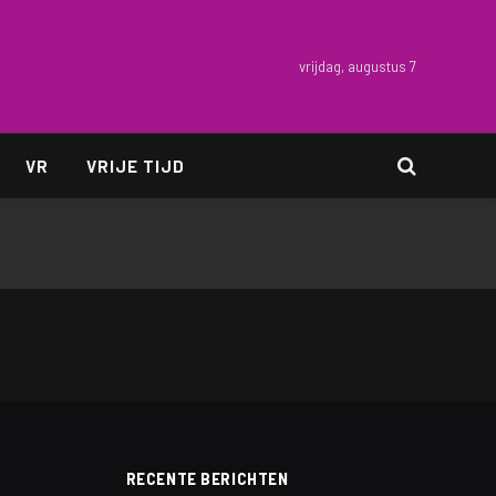
vrijdag, augustus 7
VR
VRIJE TIJD
RECENTE BERICHTEN