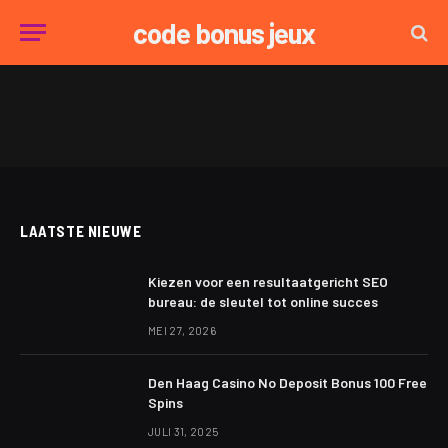
code bonus jeux
LAATSTE NIEUWE
Kiezen voor een resultaatgericht SEO
bureau: de sleutel tot online succes
MEI 27, 2026
Den Haag Casino No Deposit Bonus 100 Free
Spins
JULI 31, 2025