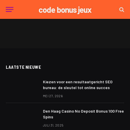
code bonus jeux
LAATSTE NIEUWE
Kiezen voor een resultaatgericht SEO
bureau: de sleutel tot online succes
MEI 27, 2026
Den Haag Casino No Deposit Bonus 100 Free
Spins
JULI 31, 2025