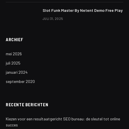
Slot Funk Master By Netent Demo Free Play
JULI 31, 2025
ARCHIEF
mei 2026
juli 2025
januari 2024
september 2020
RECENTE BERICHTEN
Kiezen voor een resultaatgericht SEO bureau: de sleutel tot online
succes