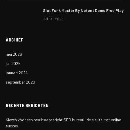
Slot Funk Master By Netent Demo Free Play
JULI 31, 2025
ARCHIEF
mei 2026
juli 2025
januari 2024
september 2020
RECENTE BERICHTEN
Kiezen voor een resultaatgericht SEO bureau: de sleutel tot online
succes