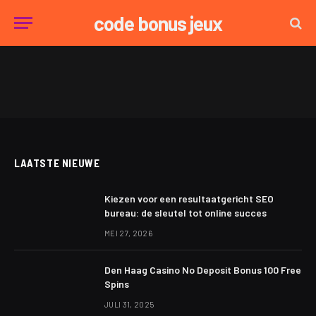
code bonus jeux
LAATSTE NIEUWE
Kiezen voor een resultaatgericht SEO
bureau: de sleutel tot online succes
MEI 27, 2026
Den Haag Casino No Deposit Bonus 100 Free
Spins
JULI 31, 2025