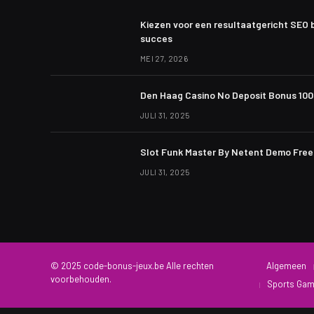
Kiezen voor een resultaatgericht SEO b
succes
MEI 27, 2026
Den Haag Casino No Deposit Bonus 100
JULI 31, 2025
Slot Funk Master By Netent Demo Free
JULI 31, 2025
© 2025 code-bonus-jeux.be Alle rechten
Algemeen
voorbehouden.
Sports Ga