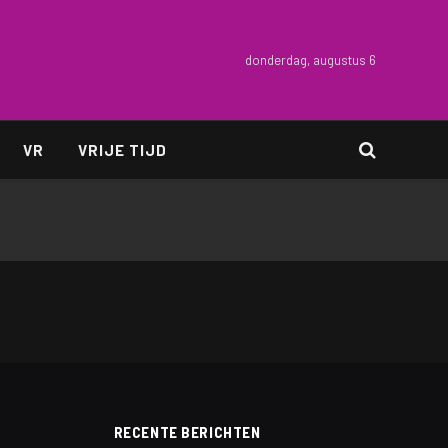
donderdag, augustus 6
VR
VRIJE TIJD
RECENTE BERICHTEN