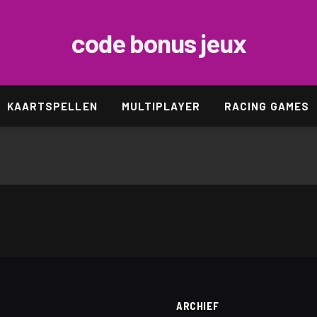
code bonus jeux
KAARTSPELLEN
MULTIPLAYER
RACING GAMES
ARCHIEF