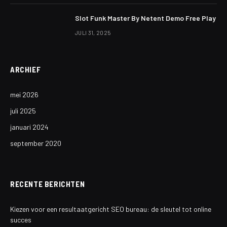
Slot Funk Master By Netent Demo Free Play
JULI 31, 2025
ARCHIEF
mei 2026
juli 2025
januari 2024
september 2020
RECENTE BERICHTEN
Kiezen voor een resultaatgericht SEO bureau: de sleutel tot online
succes