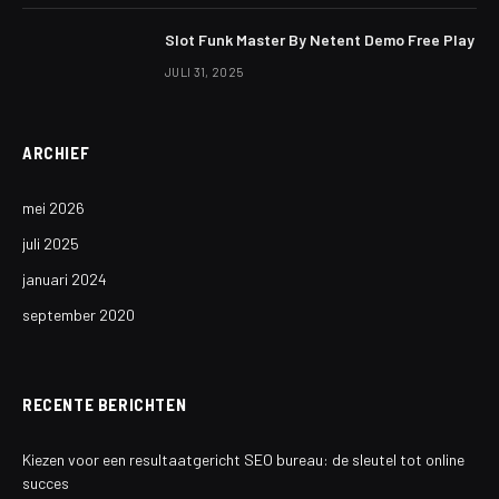
Slot Funk Master By Netent Demo Free Play
JULI 31, 2025
ARCHIEF
mei 2026
juli 2025
januari 2024
september 2020
RECENTE BERICHTEN
Kiezen voor een resultaatgericht SEO bureau: de sleutel tot online
succes