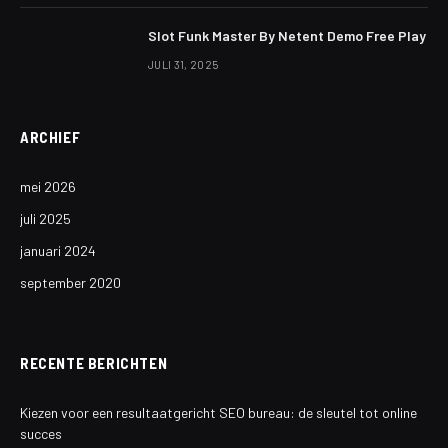
Slot Funk Master By Netent Demo Free Play
JULI 31, 2025
ARCHIEF
mei 2026
juli 2025
januari 2024
september 2020
RECENTE BERICHTEN
Kiezen voor een resultaatgericht SEO bureau: de sleutel tot online
succes