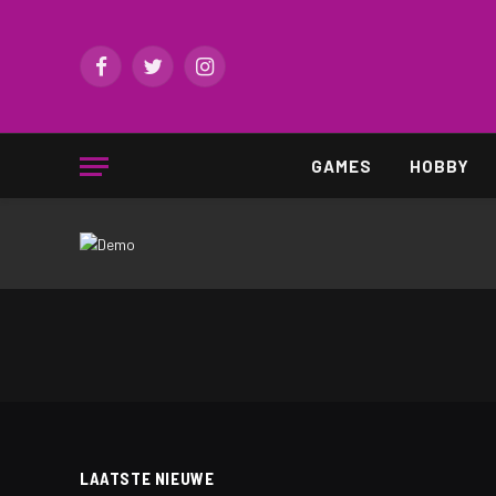
Facebook
Twitter
Instagram
GAMES
HOBBY
LAATSTE NIEUWE