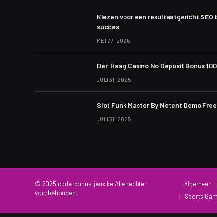
Kiezen voor een resultaatgericht SEO b
succes
MEI 27, 2026
Den Haag Casino No Deposit Bonus 100
JULI 31, 2025
Slot Funk Master By Netent Demo Free
JULI 31, 2025
© 2025 code-bonus-jeux.be Alle rechten
Algemeen
voorbehouden.
Sports Ga