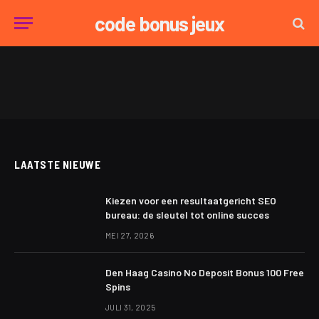
code bonus jeux
LAATSTE NIEUWE
Kiezen voor een resultaatgericht SEO
bureau: de sleutel tot online succes
MEI 27, 2026
Den Haag Casino No Deposit Bonus 100 Free
Spins
JULI 31, 2025