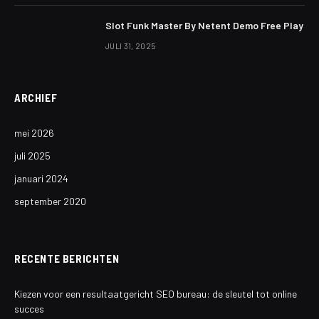
Slot Funk Master By Netent Demo Free Play
JULI 31, 2025
ARCHIEF
mei 2026
juli 2025
januari 2024
september 2020
RECENTE BERICHTEN
Kiezen voor een resultaatgericht SEO bureau: de sleutel tot online
succes