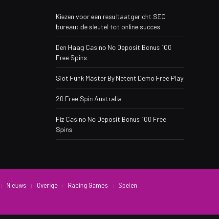
Kiezen voor een resultaatgericht SEO
bureau: de sleutel tot online succes
Den Haag Casino No Deposit Bonus 100
Free Spins
Slot Funk Master By Netent Demo Free Play
20 Free Spin Australia
Fiz Casino No Deposit Bonus 100 Free
Spins
Nieuws
Overige
Racing Games
Spelen