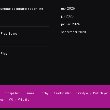
mei 2026
ureau: de sleutel tot online
juli 2025
januari 2024
september 2020
 Free Spins
 Play
Bordspellen
Games
Hobby
Kaartspellen
Lifestyle
Multiplayer
mes
VR
Vrije tijd