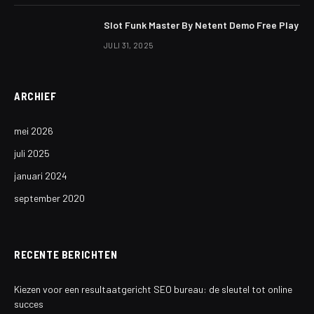
Slot Funk Master By Netent Demo Free Play
JULI 31, 2025
ARCHIEF
mei 2026
juli 2025
januari 2024
september 2020
RECENTE BERICHTEN
Kiezen voor een resultaatgericht SEO bureau: de sleutel tot online
succes