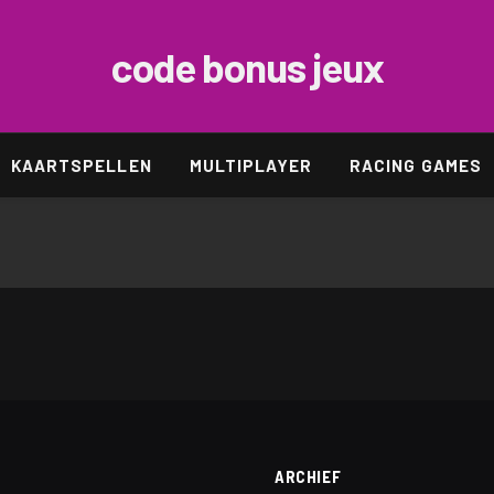
code bonus jeux
KAARTSPELLEN
MULTIPLAYER
RACING GAMES
ARCHIEF