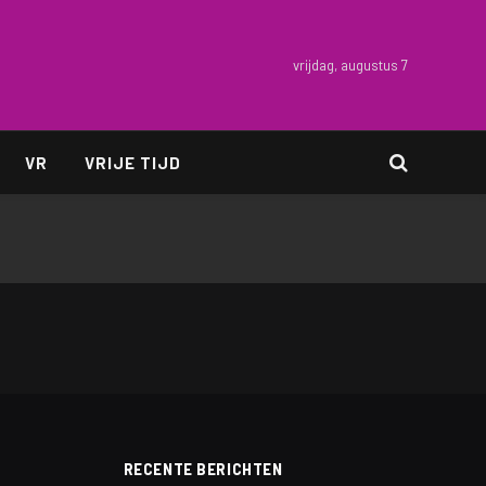
vrijdag, augustus 7
VR
VRIJE TIJD
RECENTE BERICHTEN