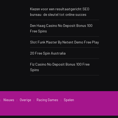
Kiezen voor een resultaatgericht SEO
bureau: de sleutel tot online succes
Den Haag Casino No Deposit Bonus 100
Free Spins
Slot Funk Master By Netent Demo Free Play
20 Free Spin Australia
Fiz Casino No Deposit Bonus 100 Free
Spins
Nieuws
Overige
Racing Games
Spelen