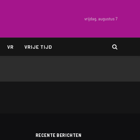
vrijdag, augustus 7
VR
VRIJE TIJD
RECENTE BERICHTEN