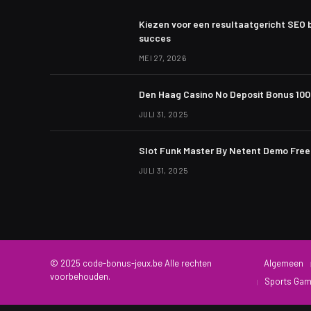
Kiezen voor een resultaatgericht SEO b
succes
MEI 27, 2026
Den Haag Casino No Deposit Bonus 100
JULI 31, 2025
Slot Funk Master By Netent Demo Free
JULI 31, 2025
© 2025 code-bonus-jeux.be Alle rechten
Algemeen
voorbehouden.
Sports Ga