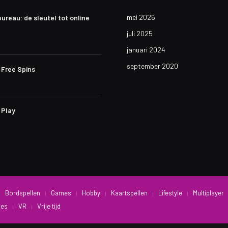
mei 2026
ureau: de sleutel tot online
juli 2025
januari 2024
september 2020
 Free Spins
 Play
Bordspellen
Games
Hobby
Kaartspellen
Lifestyle
Multiplayer
mes
VR
Vrije tijd