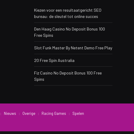
Kiezen voor een resultaatgericht SEO
bureau: de sleutel tot online succes
Den Haag Casino No Deposit Bonus 100
Free Spins
Slot Funk Master By Netent Demo Free Play
20 Free Spin Australia
Fiz Casino No Deposit Bonus 100 Free
Spins
Nieuws
Overige
Racing Games
Spelen