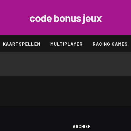
code bonus jeux
KAARTSPELLEN
MULTIPLAYER
RACING GAMES
ARCHIEF