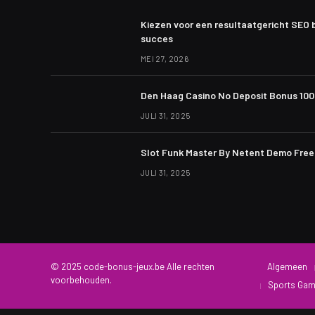
Kiezen voor een resultaatgericht SEO b
succes
MEI 27, 2026
Den Haag Casino No Deposit Bonus 100
JULI 31, 2025
Slot Funk Master By Netent Demo Free
JULI 31, 2025
© 2025 code-bonus-jeux.be Alle rechten
Algemeen
voorbehouden.
Sports Ga