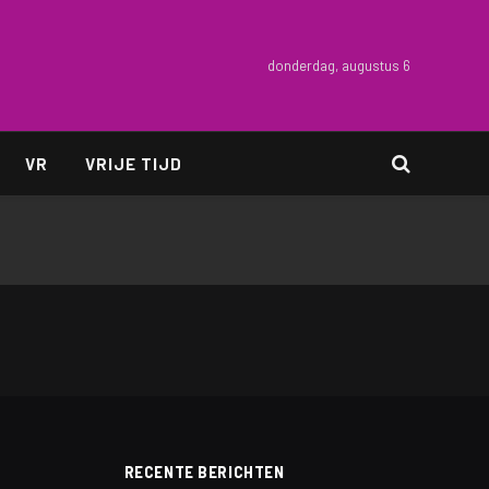
donderdag, augustus 6
VR
VRIJE TIJD
RECENTE BERICHTEN