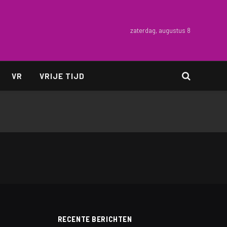
zaterdag, augustus 8
VR
VRIJE TIJD
RECENTE BERICHTEN