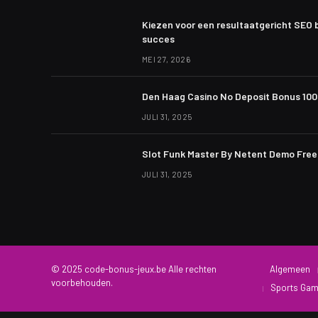
Kiezen voor een resultaatgericht SEO b
succes
MEI 27, 2026
Den Haag Casino No Deposit Bonus 100
JULI 31, 2025
Slot Funk Master By Netent Demo Free
JULI 31, 2025
© 2025 code-bonus-jeux.be Alle rechten
Algemeen
voorbehouden.
Sports Ga