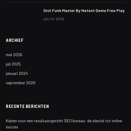
Slot Funk Master By Netent Demo Free Play
JULI 31, 2025
ARCHIEF
mei 2026
juli 2025
januari 2024
september 2020
RECENTE BERICHTEN
Kiezen voor een resultaatgericht SEO bureau: de sleutel tot online
succes