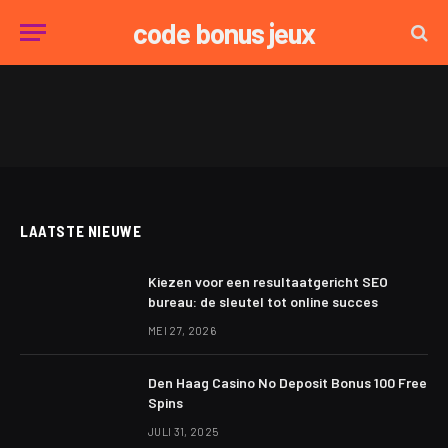
code bonus jeux
LAATSTE NIEUWE
Kiezen voor een resultaatgericht SEO
bureau: de sleutel tot online succes
MEI 27, 2026
Den Haag Casino No Deposit Bonus 100 Free
Spins
JULI 31, 2025