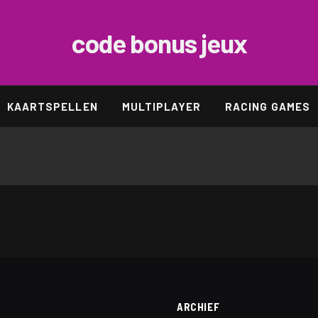
code bonus jeux
KAARTSPELLEN
MULTIPLAYER
RACING GAMES
ARCHIEF