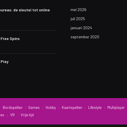
mei 2026
ureau: de sleutel tot online
juli 2025
januari 2024
september 2020
 Free Spins
 Play
Bordspellen
Games
Hobby
Kaartspellen
Lifestyle
Multiplayer
mes
VR
Vrije tijd